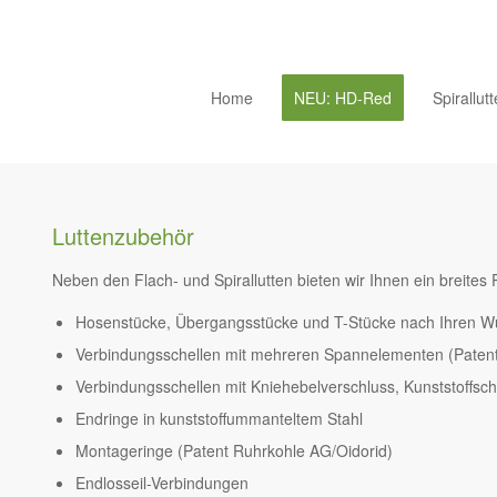
Home
NEU: HD-Red
Spirallut
Luttenzubehör
Neben den Flach- und Spirallutten bieten wir Ihnen ein breite
Hosenstücke, Übergangsstücke und T-Stücke nach Ihren 
Verbindungsschellen mit mehreren Spannelementen (Paten
Verbindungsschellen mit Kniehebelverschluss, Kunststoffsc
Endringe in kunststoffummanteltem Stahl
Montageringe (Patent Ruhrkohle AG/Oidorid)
Endlosseil-Verbindungen