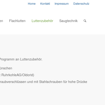
Home
Kontakt
Impressum
Datenschutz
ten
Flachlutten
Luttenzubehör
Saugtechnik
s Programm an Luttenzubehör.
Wünschen
t RuhrkohleAG/Oldorid)
hraubverschlüssen und mit Stahlschrauben für hohe Drücke